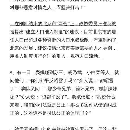
对那些恶意讨情之人，应坚决打击！”
—在刚刚结束的北京市“两会”上，政协委员张惟英教
授提出“建立人口准入制度”的建议：目前北京市的居
住人口已超过各种资源的人口承载极限，严重制约了
北京的发展，建议摸清北京市实际需要的人才类别，
用准入制度进行合理的引入，规范人口流动。
9、有一日，窦娥碰到苏三、杨乃武、小白菜等人，就
问他们：“你们都平反昭雪了吗？”众人说：“都昭雪
了”；窦娥又问： “那少奇兄弟、德怀兄弟、志新妹妹
呢？”众人说：“也都平反了”。窦娥便道：“我说什么
来着，咱们的司法就是公正！那么多案件从错的纠成
正的，这难道不是司法公正的体现吗？”
—被无辜关押11年的佘祥林被宣告无罪了，但这一悲