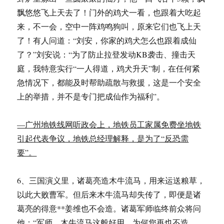
飘悠悠飞上天去了！门外的鸡犬一看，也跟着大吃起
来，不一会，空中一阵鸡鸣狗叫，原来它们也飞上天
了！有人问道：“刘安，你家的鸡犬怎么也跟着成仙
了？”刘安说：“为了防止拉登发动KB袭击、撞击天
庭，我特意实行“一人得道，鸡犬升天”制，在任何紧
急情况下，都能及时帮助疏散与救援，这是一个安全
上的举措，并不是专门把成仙作为福利”。
—广州地铁线网听政会上，地铁员工家属免费坐地铁
引起代表争议，地铁总经理解释，是为了“反恐需
要”。
6、三国演义里，诸葛亮造木牛流马，用来运送粮草，
以此大败曹军。但后来木牛流马却失传了，即便是诸
葛亮的得意**姜维也不会造。诸葛军师临终前众将问
他：“军师，木牛流马这般好用，为何您再也不造