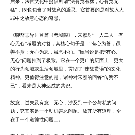
后来，法官文化中提倡所谓“法有宽有猛，心有宽无
猛”，[6]也包含了对故意的避忌。它首要的是对故入人
罪中之故意心态的避忌。
《聊斋志异》首篇《考城隍》，宋焘对“一人二人，有
心无心”考题的对答，其核心句子是：“有心为善，虽
善不赏；无心为恶，虽恶不罚。”应当说是把“有心、
无心”问题推到了极致。它在一个更广的层面上、更大
的行为领域或生活领域里，贯彻了“诛故贳误”的文化
精神。更值得注意的是，诸神对宋焘的回答“传赞不
已”，看来是人神达成的共识。
故意、过失及有意、无心，涉及到一个公与私的问
题，究其实是一个动机善恶问题。故其所有道理，全
在于一个道德性问题上。