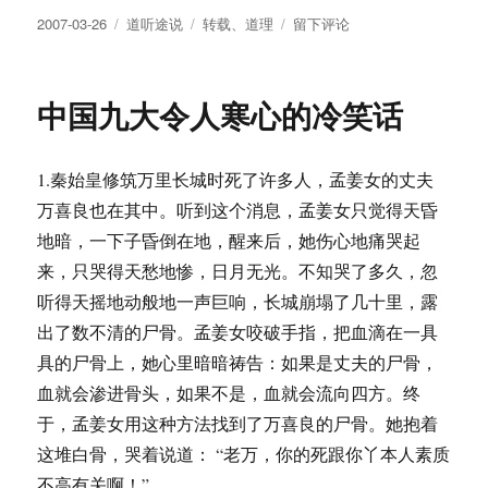
发
分
标
于
2007-03-26
道听途说
转载
、
道理
留下评论
布
类
签
亲
于
爱
的，
中国九大令人寒心的冷笑话
你
今
天
1.秦始皇修筑万里长城时死了许多人，孟姜女的丈夫
心
情
万喜良也在其中。听到这个消息，孟姜女只觉得天昏
好
地暗，一下子昏倒在地，醒来后，她伤心地痛哭起
么?
来，只哭得天愁地惨，日月无光。不知哭了多久，忽
听得天摇地动般地一声巨响，长城崩塌了几十里，露
出了数不清的尸骨。孟姜女咬破手指，把血滴在一具
具的尸骨上，她心里暗暗祷告：如果是丈夫的尸骨，
血就会渗进骨头，如果不是，血就会流向四方。终
于，孟姜女用这种方法找到了万喜良的尸骨。她抱着
这堆白骨，哭着说道： “老万，你的死跟你丫本人素质
不高有关啊！”