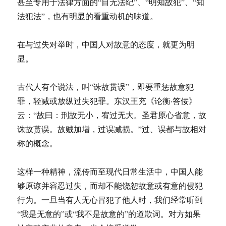
甚至专用于法律方面的“目无法纪”、“明知故犯”、“知
法犯法”，也有明显的看重动机的味道。
在与过失对举时，中国人对故意的态度，就更为明
显。
古代人有个说法，叫“诛故贳误”，即要重惩故意犯
罪，轻减或放纵过失犯罪。东汉王充《论衡·答佞》
云：“故曰：刑故无小，宥过无大。圣君原心省意，故
诛故贳误。故贼加增，过误减损。”过、误都与故相对
称的概念。
这样一种精神，流传而至现代日常生活中，中国人能
够原谅并容忍过失，而却不能饶恕故意或有意的侵犯
行为。一旦当有人无心冒犯了他人时，我们经常听到
“我是无意的”或“我不是故意的”的道歉词。对方如果