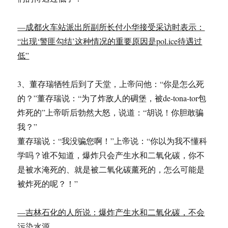
—成都火车站派出所副所长付小华接受采访时表示：
“出现‘警匪勾结’这种情况的重要原因是pol.ice待遇过
低”
3、董存瑞牺牲后到了天堂，上帝问他：“你是怎么死
的？”董存瑞说：“为了炸敌人的碉堡，被de-tona-tor包
炸死的”上帝听后勃然大怒，说道：“胡说！你胆敢骗
我？”
董存瑞说：“我没骗您啊！”上帝说：“你以为我不懂科
学吗？谁不知道，爆炸只会产生水和二氧化碳，你不
是被水淹死的、就是被二氧化碳薰死的，怎么可能是
被炸死的呢？！”
—吉林石化的人所说：爆炸产生水和二氧化碳，不会
污染水源