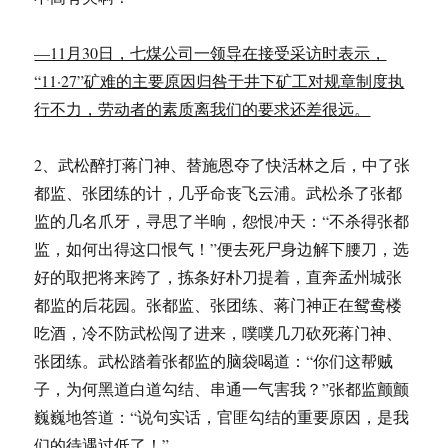
—11月30日，七煤公司一领导在接受采访时表示，
“11·27”矿难的主要原因归咎于井下矿工对规章制度执
行不力，劳动者的素质离我们的要求还差很远。
2、武松醉打蒋门神、替施恩夺了快活林之后，中了张
都监、张团练的计，几乎命丧飞云浦。武松杀了张都
监的几名爪牙，寻思了半晌，怨恨冲天：“不杀得张都
监，如何出得这口恨气！”便去死尸身边解下腰刀，选
好的取把将来跨了，拣条好朴刀提着，直奔孟州城张
都监的后花园。张都监、张团练、蒋门神正在鸳鸯楼
吃酒，冷不防武松闯了进来，噗噗几刀砍死蒋门神、
张团练。武松踏着张都监的脑袋喝道：“你们这帮贼
子，为何黑道白道勾结、串通一气害我？”张都监颤颤
巍巍地答道：“说句实话，官匪勾结的重要原因，是我
们的待遇过低了！”