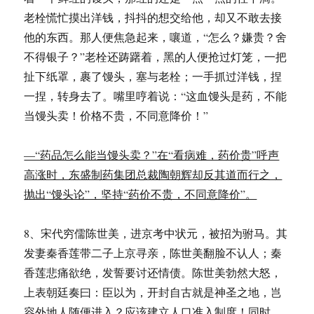
老栓慌忙摸出洋钱，抖抖的想交给他，却又不敢去接
他的东西。那人便焦急起来，嚷道，“怎么？嫌贵？舍
不得银子？”老栓还踌躇着，黑的人便抢过灯笼，一把
扯下纸罩，裹了馒头，塞与老栓；一手抓过洋钱，捏
一捏，转身去了。嘴里哼着说：“这血馒头是药，不能
当馒头卖！价格不贵，不同意降价！”
—“药品怎么能当馒头卖？”在“看病难，药价贵”呼声
高涨时，东盛制药集团总裁陶朝辉却反其道而行之，
抛出“馒头论”，坚持“药价不贵，不同意降价”。
8、宋代穷儒陈世美，进京考中状元，被招为驸马。其
发妻秦香莲带二子上京寻亲，陈世美翻脸不认人；秦
香莲悲痛欲绝，发誓要讨还情债。陈世美勃然大怒，
上表朝廷奏曰：臣以为，开封自古就是神圣之地，岂
容外地人随便进入？应该建立人口准入制度！同时，