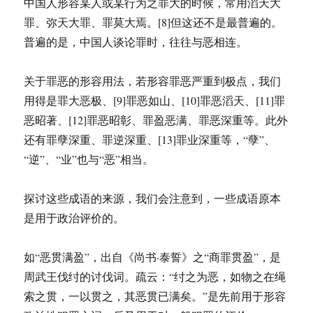
中国人形容某人或某行为之罪大的时候，常用滔天大
罪、弥天大罪、罪莫大焉。[8]但这还不是最普遍的。
普遍的是，中国人谈论罪时，往往与恶相连。
关于罪恶的形容用法，若形容罪恶严重到极点，我们
用得是罪大恶极、[9]罪恶如山、[10]罪恶滔天、[11]罪
恶昭著、[12]罪恶昭彰、罪盈恶满、罪恶深重等。此外
还有罪孽深重、罪逆深重、[13]罪业深重等，“孽”、
“逆”、“业”也与“恶”相当。
探讨这些成语的来源，我们会注意到，一些成语原本
是用于政治评价的。
如“恶贯满盈”，出自《尚书·泰誓》之“商罪贯盈”，是
周武王伐纣的讨伐词。疏云：“纣之为恶，如物之在绳
索之贯，一以贯之，其恶贯已满矣。”是先前用于形容