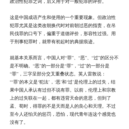
政治性犯罪之词，后又用于对一般犯罪的评价。
这是中国成语产生和使用的一个重要现象。但政治性
犯罪尤其是这类改朝换代时对前朝过恶的指责，在吊
民伐罪的口号下，偏重于道德评价，形容性过强。用
于刑事犯罪时，就带有初起时的典据痕迹。
就基本关系而言，中国人对“罪”、“恶”、“过”的区分不
是不明确。“恶”的一部分是“罪”，“过”的一部分是
“罪”，三字呈部分交叉重叠状态。英人雷敦说：
“‘罪’的本义是‘犯法’，‘恶’和‘过’是伦理上的过失，结
果中国人承认有过但不说有罪。以前，伦理上和宗教
上的过失联在一起，都有违背天命的意思，但到了
孟、荀时，得罪的不是天而是人的良心和天理。不过
至今人还怕天的惩罚，恐怕，现代青年连这个感觉也
没有了。