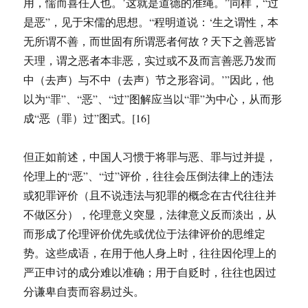
用，懦而喜任人也。’这就是道德的准绳。”同样，“过
是恶”，见于宋儒的思想。“程明道说：‘生之谓性，本
无所谓不善，而世固有所谓恶者何故？天下之善恶皆
天理，谓之恶者本非恶，实过或不及而言善恶乃发而
中（去声）与不中（去声）节之形容词。’”因此，他
以为“罪”、“恶”、“过”图解应当以“罪”为中心，从而形
成“恶（罪）过”图式。[16]
但正如前述，中国人习惯于将罪与恶、罪与过并提，
伦理上的“恶”、“过”评价，往往会压倒法律上的违法
或犯罪评价（且不说违法与犯罪的概念在古代往往并
不做区分），伦理意义突显，法律意义反而淡出，从
而形成了伦理评价优先或优位于法律评价的思维定
势。这些成语，在用于他人身上时，往往因伦理上的
严正申讨的成分难以准确；用于自贬时，往往也因过
分谦卑自责而容易过头。