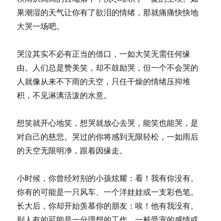
果潮湿的天气让你有了欲泪的情绪，那就痛痛快快地
大哭一场吧。
哭泣其实不必有正当的借口，一如大笑无需任何缘
由。人们总是赞美笑，却不鼓励哭，但一个不会哭的
人就像从来不下雨的天空，只任干燥的情绪压抑堆
积，不见淋漓活泼的水意。
想笑就开心地笑，想哭就放心去哭，能笑也能哭，是
对自己的慈悲。哭过的你将感到无限轻松，一如雨后
的天空无限明净，跟着因缘走。
小时候，你曾经对别的小孩炫耀：看！我有你没有。
你有的可能是一只风车、一个洋娃娃或一支彩色笔。
长大后，你却开始羡慕你的朋友：唉！他有我没有。
别人有的可能是一分理想的工作、一桩受宠的感情或