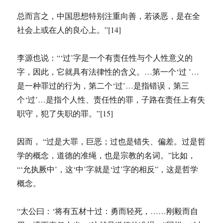
总而言之，中国思想特别注重向善，若谈恶，是在全
社会上或在人的良心上。”[14]
李源也说：“‘过’字是一个有责任性与个人性意义的
字，因此，它就具有法律性的含义。…第一个‘过 ’…
是一种罪过的行为，第二个‘过’…是指错误，第三
个‘过’…是指个人性、责任性的罪，子路在责任上有失
职守，犯了失职的罪。”[15]
因而， “过是大罪，巨恶；过也是错失、偏差。过是哲
学的概念，道德的准绳，也是宗教的名词。”比如，
“‘允执厥中’，这‘中’字就是‘过’字的相反”，这是哲学
概念。
“太公曰：‘将有五材十过：勇而轻死，……刚毅而自