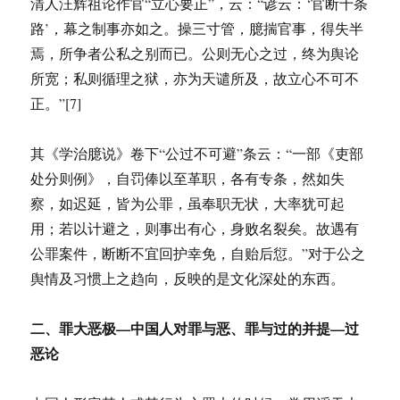
清人汪辉祖论作官“立心要正”，云：“谚云：‘官断十条
路’，幕之制事亦如之。操三寸管，臆揣官事，得失半
焉，所争者公私之别而已。公则无心之过，终为舆论
所宽；私则循理之狱，亦为天谴所及，故立心不可不
正。”[7]
其《学治臆说》卷下“公过不可避”条云：“一部《吏部
处分则例》，自罚俸以至革职，各有专条，然如失
察，如迟延，皆为公罪，虽奉职无状，大率犹可起
用；若以计避之，则事出有心，身败名裂矣。故遇有
公罪案件，断断不宜回护幸免，自贻后愆。”对于公之
舆情及习惯上之趋向，反映的是文化深处的东西。
二、罪大恶极—中国人对罪与恶、罪与过的并提—过
恶论