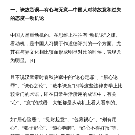
一、诛故贳误—有心与无意—中国人对待故意和过失
的态度—动机论
中国人是重动机的。在思维上往往有“动机论”之嫌。
看动机，是中国人习惯于作道德评判的一个方面。尤
其在与异文化相比较而形成明显对比的时候，表现尤
为明显。[4]
且不说汉武帝时春秋决狱中的“论心定罪”、“原心论
罪”、“诛心之论”、“赦事诛意”[5]等这些法律史学上比
较专门的术语，即在日常生活所用的成语中，有关
“心”、“意”的成语，大抵都是从动机上看人看事的。
如“居心险恶”、“见财起意”、“包藏祸心”、“别有用
心”、“狼子野心”、“狼心狗肺”、“好心不得好报”等。