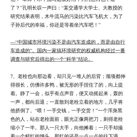
了？”孔明长叹一声曰：“某交通学大学士、大教授的
研究结果表明，木牛流马的污染比汽车飞机大，为了
子孙后代的幸福，你还是等着坐汽车吧！”
—“中国城市环境污染不是由汽车造成的，而是由自行
车造成的”。国内一家搞环境研究的权威机构经过一番
调查与研究后得出的一个“科学”结论。
7、老栓也向那边看，却只见一堆人的后背；颈项都伸
得很长，仿佛许多鸭，被无形的手捏住了的，向上提
着。静了一会，似乎有点声音，便又动摇起来，轰的
一声，都向后退；一直散到老栓立着的地方，几乎将
他挤倒了。“喂！一手交钱，一手交货！”一个浑身黑
色的人，站在老栓面前，眼光正像两把刀，刺得老栓
缩小了一半。那人一只大手，向他摊着；一只手却撮
着一个鲜红的馒头，那红的还是一点一点的往下滴。