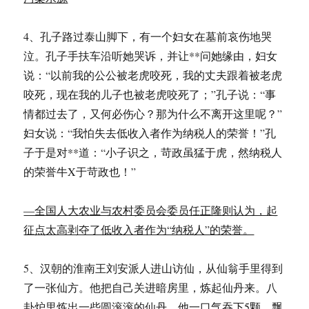
4、孔子路过泰山脚下，有一个妇女在墓前哀伤地哭
泣。孔子手扶车沿听她哭诉，并让**问她缘由，妇女
说：“以前我的公公被老虎咬死，我的丈夫跟着被老虎
咬死，现在我的儿子也被老虎咬死了；”孔子说：“事
情都过去了，又何必伤心？那为什么不离开这里呢？”
妇女说：“我怕失去低收入者作为纳税人的荣誉！”孔
子于是对**道：“小子识之，苛政虽猛于虎，然纳税人
的荣誉牛X于苛政也！”
—全国人大农业与农村委员会委员任正隆则认为，起
征点太高剥夺了低收入者作为“纳税人”的荣誉。
5、汉朝的淮南王刘安派人进山访仙，从仙翁手里得到
了一张仙方。他把自己关进暗房里，炼起仙丹来。八
卦炉里炼出一些圆滚滚的仙丹，他一口气吞下5颗，飘