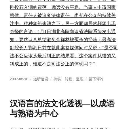
剧投石入湖的震荡，远远没有平息。当事人申请国家
赔偿、责任人被追究法律责任，尚都在公众的持续关
注中。种种怨怒未消之下，另一方面却居然频频出现
奇怪的言论：4月1日湖北高院向该省法院系统发出通
知，要求认真总结避免佘祥林被冤杀的经验；最高法
副院长万鄂湘日前在就此案答媒体问时又说：“是否司
法不公应该从最后纠正的结果看。这个案件从错的又
纠成正的，难道不是司法公正的体现吗？”
发
分
标
于
2007-02-16
道听途说
搞笑
、
转载
、
道理
留下评论
布
类
签
中
于
国
九
汉语言的法文化透视—以成语
大
令
与熟语为中心
人
寒
心