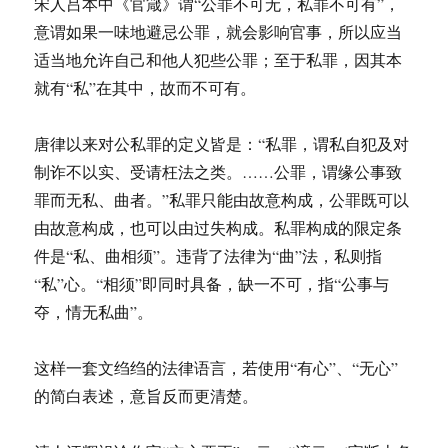
宋人吕本中《官箴》谓“公罪不可无，私罪不可有”，
意谓如果一味地避忌公罪，就会影响官事，所以应当
适当地允许自己和他人犯些公罪；至于私罪，因其本
就有“私”在其中，故而不可有。
唐律以来对公私罪的定义皆是：“私罪，谓私自犯及对
制诈不以实、受请枉法之类。……公罪，谓缘公事致
罪而无私、曲者。”私罪只能由故意构成，公罪既可以
由故意构成，也可以由过失构成。私罪构成的限定条
件是“私、曲相须”。违背了法律为“曲”法，私则指
“私”心。“相须”即同时具备，缺一不可，指“公事与
夺，情无私曲”。
这样一套文绉绉的法律语言，若使用“有心”、“无心”
的简白表述，意旨反而更清楚。