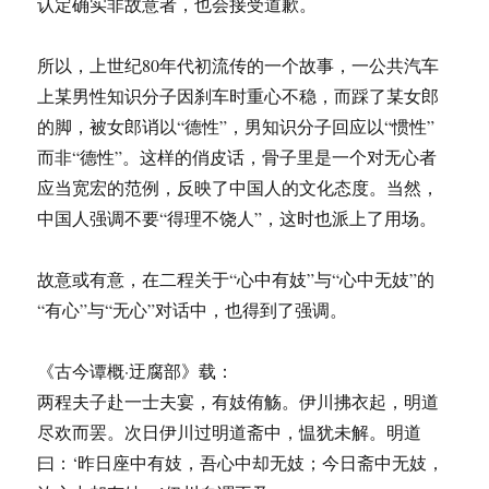
认定确实非故意者，也会接受道歉。
所以，上世纪80年代初流传的一个故事，一公共汽车
上某男性知识分子因刹车时重心不稳，而踩了某女郎
的脚，被女郎诮以“德性”，男知识分子回应以“惯性”
而非“德性”。这样的俏皮话，骨子里是一个对无心者
应当宽宏的范例，反映了中国人的文化态度。当然，
中国人强调不要“得理不饶人”，这时也派上了用场。
故意或有意，在二程关于“心中有妓”与“心中无妓”的
“有心”与“无心”对话中，也得到了强调。
《古今谭概·迂腐部》载：
两程夫子赴一士夫宴，有妓侑觞。伊川拂衣起，明道
尽欢而罢。次日伊川过明道斋中，愠犹未解。明道
曰：‘昨日座中有妓，吾心中却无妓；今日斋中无妓，