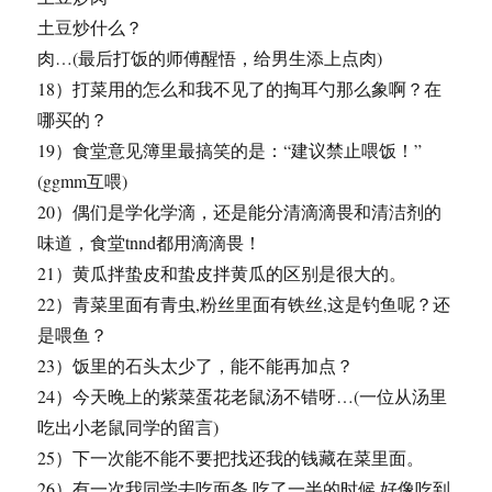
土豆炒什么？
肉…(最后打饭的师傅醒悟，给男生添上点肉)
18）打菜用的怎么和我不见了的掏耳勺那么象啊？在
哪买的？
19）食堂意见簿里最搞笑的是：“建议禁止喂饭！”
(ggmm互喂)
20）偶们是学化学滴，还是能分清滴滴畏和清洁剂的
味道，食堂tnnd都用滴滴畏！
21）黄瓜拌蛰皮和蛰皮拌黄瓜的区别是很大的。
22）青菜里面有青虫,粉丝里面有铁丝,这是钓鱼呢？还
是喂鱼？
23）饭里的石头太少了，能不能再加点？
24）今天晚上的紫菜蛋花老鼠汤不错呀…(一位从汤里
吃出小老鼠同学的留言)
25）下一次能不能不要把找还我的钱藏在菜里面。
26）有一次我同学去吃面条,吃了一半的时候,好像吃到