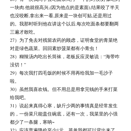
一块肉.他就很高兴,(因为他点的是素面),结果咬了半天
也没咬断,拿出来一看,原来是一块创可贴,还是用过
的。我那时听到他在讲这个以后,每次吃面条都要翻两
三遍才敢吃。
27）为了免去对残留农药的顾虑，证明食堂的青菜绝
对是绿色蔬菜。回回素炒菠菜都有小青虫！
28）糊辣汤内吃出长筒袜，老板反应灵敏说：“海带咋
没切！”
29）每次我打四毛饭的时候不用再给我加一毛沙子
啦。
30）虽然我喜欢钱。但不用总是用拿完钱的手来打菜
给我吧。
31）说起来真得心寒，缺斤少两的事情真是经常发生
的，一份菜只能盖住碗底，还有一次，我菜里的小强
都少了一条腿，寒呐~
32）应该普遍降价至少1元。菜单我都可以背出来了。