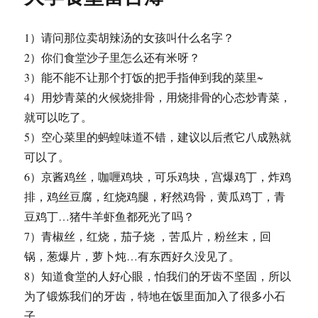
1）请问那位卖胡辣汤的女孩叫什么名字？
2）你们食堂沙子里怎么还有米呀？
3）能不能不让那个打饭的把手指伸到我的菜里~
4）用炒青菜的火候烧排骨，用烧排骨的心态炒青菜，
就可以吃了。
5）空心菜里的蚂蝗味道不错，建议以后煮它八成熟就
可以了。
6）京酱鸡丝，咖喱鸡块，可乐鸡块，宫爆鸡丁，炸鸡
排，鸡丝豆腐，红烧鸡腿，籽然鸡骨，黄瓜鸡丁，青
豆鸡丁…猪牛羊虾鱼都死光了吗？
7）青椒丝，红烧，茄子烧 ，苦瓜片，粉丝末，回
锅，葱爆片，萝卜炖…有东西好久没见了。
8）知道食堂的人好心眼，怕我们的牙齿不坚固，所以
为了锻炼我们的牙齿，特地在饭里面加入了很多小石
子…