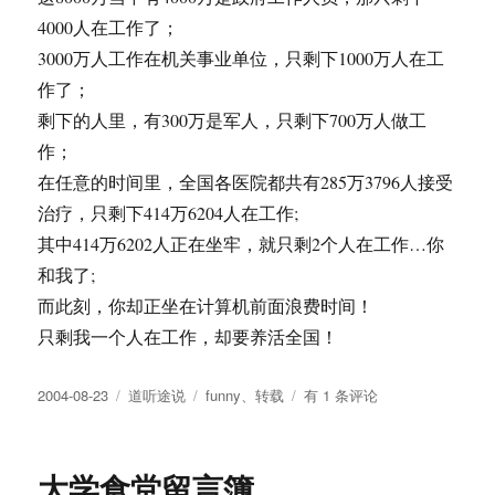
4000人在工作了；
3000万人工作在机关事业单位，只剩下1000万人在工
作了；
剩下的人里，有300万是军人，只剩下700万人做工
作；
在任意的时间里，全国各医院都共有285万3796人接受
治疗，只剩下414万6204人在工作;
其中414万6202人正在坐牢，就只剩2个人在工作…你
和我了;
而此刻，你却正坐在计算机前面浪费时间！
只剩我一个人在工作，却要养活全国！
发
分
标
看
2004-08-23
道听途说
funny
、
转载
有 1 条评论
布
类
签
我
于
多
勤
大学食堂留言簿
奋