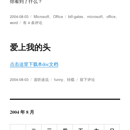
你看到了什么？
发
分
标
2004-08-03
Microsoft
、
Office
bill-gates
、
microsoft
、
office
、
布
连
类
签
word
有 4 条评论
于
比
尔
盖
爱上我的头
茨
都
不
点击这里下载本doc文档
知
道
的
发
分
标
于
2004-08-03
道听途说
funny
、
转载
留下评论
Word
布
类
签
爱
功
于
上
能
我
的
头
2004 年 8 月