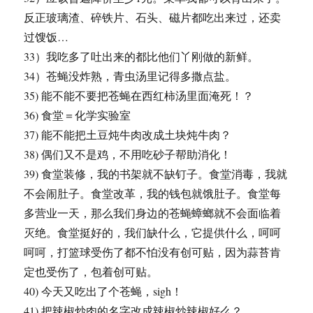
反正玻璃渣、碎铁片、石头、磁片都吃出来过，还卖
过馊饭…
33）我吃多了吐出来的都比他们丫刚做的新鲜。
34）苍蝇没炸熟，青虫汤里记得多撒点盐。
35) 能不能不要把苍蝇在西红柿汤里面淹死！？
36) 食堂＝化学实验室
37) 能不能把土豆炖牛肉改成土块炖牛肉？
38) 偶们又不是鸡，不用吃砂子帮助消化！
39) 食堂装修，我的书架就不缺钉子。食堂消毒，我就
不会闹肚子。食堂改革，我的钱包就饿肚子。食堂每
多营业一天，那么我们身边的苍蝇蟑螂就不会面临着
灭绝。食堂挺好的，我们缺什么，它提供什么，呵呵
呵呵，打篮球受伤了都不怕没有创可贴，因为蒜苔肯
定也受伤了，包着创可贴。
40) 今天又吃出了个苍蝇，sigh！
41) 把辣椒炒肉的名字改成辣椒炒辣椒好么？