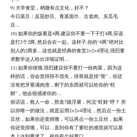
9) 大学食堂，稍微有点文化，好不？
今日菜旦：反茄炒旦、青菜面巾、古老肉、东瓜毛
豆…
10) 如果你的饭量是4两,建议你不要一下子打4两,应该
是打2个2两, 然后合在一起。这样子,你的“4两”绝对比
别人的2两多…这也就是经典的食堂2+2>4理论,强烈要
求数学达人给出详细证明…
11) 如果你很饿,强烈建议你不要打一份肉菜，因为这
样的话，你会觉得得不偿失，排骨就是排“骨”，你还
没有把牙塞满肉渣，剩下的东西就可以给你的“旺
财”，他会很感谢你的…
俗话说，救人一命，胜造7级浮屠，何况“旺财“呼？ 所
以你唯一的做法，就是运用2+2>4理论，然后点一份土
豆丝，如果你还觉得饿，可以再点一份土豆丝，如果
你还觉得饿，可以…直到你有了要吐的感觉就可以基
本上达到要求了。祝你有个好胃口。