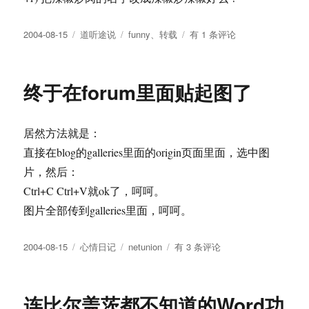
发
分
标
大
2004-08-15
道听途说
funny
、
转载
有 1 条评论
布
类
签
学
于
食
堂
终于在forum里面贴起图了
留
言
簿
居然方法就是：
直接在blog的galleries里面的origin页面里面，选中图
片，然后：
Ctrl+C Ctrl+V就ok了，呵呵。
图片全部传到galleries里面，呵呵。
发
分
标
终
2004-08-15
心情日记
netunion
有 3 条评论
布
类
签
于
于
在
forum
连比尔盖茨都不知道的Word功
里