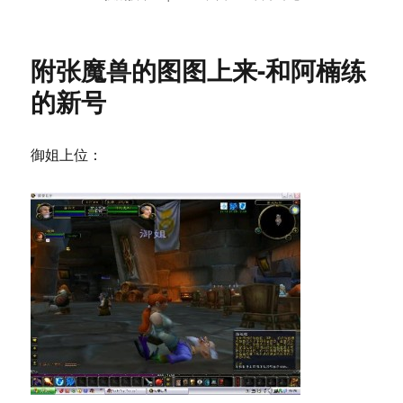
布
类
签
C++
于
Homework
附张魔兽的图图上来-和阿楠练
的新号
御姐上位：