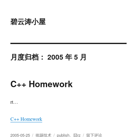
碧云涛小屋
月度归档：
2005 年 5 月
C++ Homework
rt…
C++ Homework
发
分
标
于
2005-05-25
挨踢技术
publish
、
囧rz
留下评论