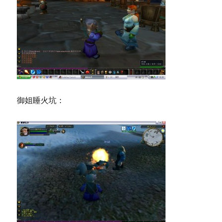
御姐睡火坑：