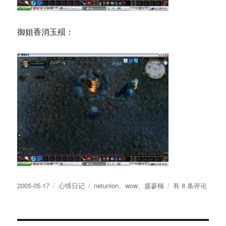
御姐香消玉殒：
发
分
标
附
2005-05-17
心情日记
netunion
、
wow
、
盛蓼楠
有 8 条评论
布
类
签
张
于
魔
兽