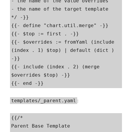
- the name of the value overrides

- the name of the target template

*/ -}}

{{- define "chart.util.merge" -}}

{{- $top := first . -}}

{{- $overrides := fromYaml (include 
(index . 1) $top) | default (dict ) 
-}}

{{- include (index . 2) (merge 
$overrides $top) -}}

{{- end -}}
:
templates/_parent.yaml
{{/*

Parent Base Template
