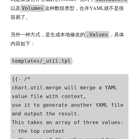
以及
这种数组类型，合并YAML就不是很
Volumes
容易了。
另外一种方式，是生成本地修改的
，具体
.Values
内容如下：
:
templates/_util.tpl
{{- /*

chart.util.merge will merge a YAML 
value file with context,

use it to generate another YAML file 
and output the result.

This takes an array of three values:

- the top context
