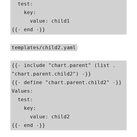
  test:

    key:

      value: child1

{{- end -}}
:
templates/child2.yaml
{{- include "chart.parent" (list . 
"chart.parent.child2") -}}

{{- define "chart.parent.child2" -}}

Values:

  test:

    key:

      value: child2

{{- end -}}