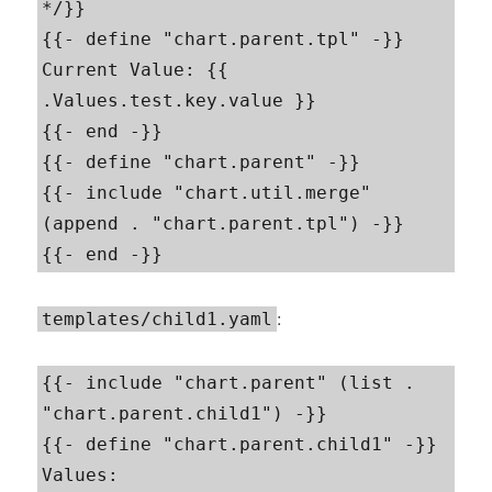
*/}}

{{- define "chart.parent.tpl" -}}

Current Value: {{ 
.Values.test.key.value }}

{{- end -}}

{{- define "chart.parent" -}}

{{- include "chart.util.merge" 
(append . "chart.parent.tpl") -}}

{{- end -}}
:
templates/child1.yaml
{{- include "chart.parent" (list . 
"chart.parent.child1") -}}

{{- define "chart.parent.child1" -}}

Values:
