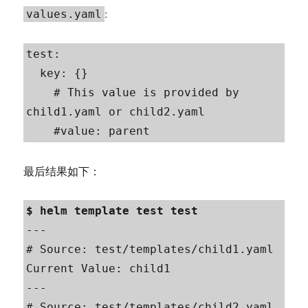
:
values.yaml
test:

  key: {}

    # This value is provided by 
child1.yaml or child2.yaml

    #value: parent
最后结果如下：
---

# Source: test/templates/child1.yaml

Current Value: child1

---

# Source: test/templates/child2.yaml
