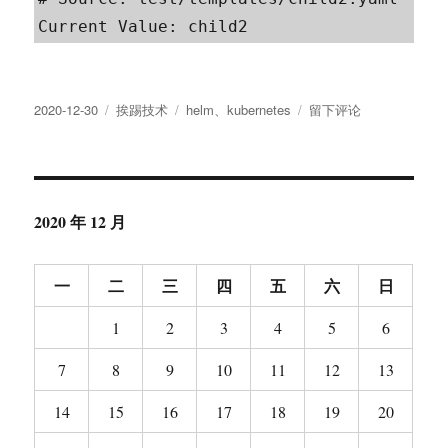
Current Value: child2
发
分
标
于
2020-12-30
挨踢技术
helm
、
kubernetes
留下评论
布
类
签
Base
于
Template
in
Helm
2020 年 12 月
一
二
三
四
五
六
日
1
2
3
4
5
6
7
8
9
10
11
12
13
14
15
16
17
18
19
20