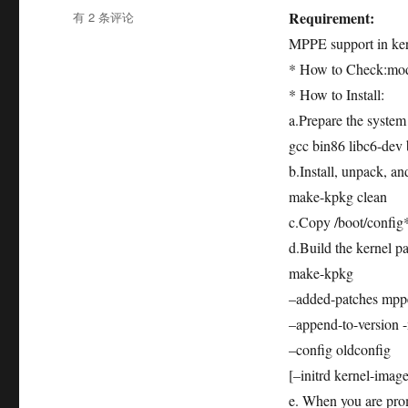
签
Is
Requirement:
有 2 条评论
This
MPPE support in ke
Still
* How to Check:mo
The
VPN?
* How to Install:
a.Prepare the system
gcc bin86 libc6-dev
b.Install, unpack, a
make-kpkg clean
c.Copy /boot/config*
d.Build the kernel p
make-kpkg
–added-patches mpp
–append-to-version 
–config oldconfig
[–initrd kernel-ima
e. When you are pr