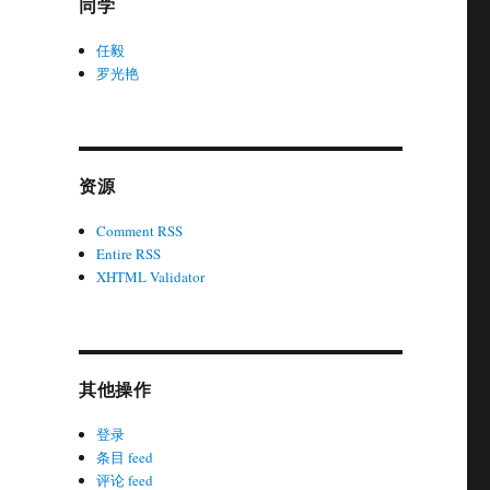
同学
任毅
罗光艳
资源
Comment RSS
Entire RSS
XHTML Validator
其他操作
登录
条目 feed
评论 feed