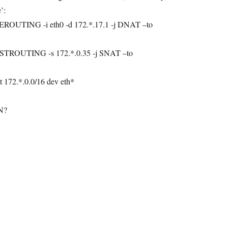
’:
PREROUTING -i eth0 -d 172.*.17.1 -j DNAT –to
 POSTROUTING -s 172.*.0.35 -j SNAT –to
et 172.*.0.0/16 dev eth*
PN?