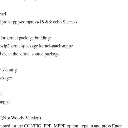
rnel
dprobe ppp-compress-18 && echo Success
 for kernel package building:
 bzip2 kernel-package kernel-patch-mppe
nd clean the kernel source package
 ./.config
ackage:
e
-mppe
ge](Not Woody Version)
ompted for the CONFIG_PPP_MPPE option, type m and press Enter.