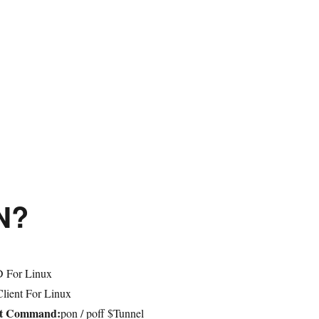
PN?
 For Linux
lient For Linux
ct Command:
pon / poff $Tunnel