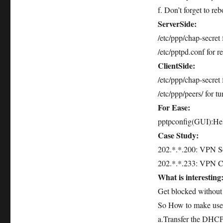
f. Don’t forget to reb
ServerSide:
/etc/ppp/chap-secre
/etc/pptpd.conf for r
ClientSide:
/etc/ppp/chap-secre
/etc/ppp/peers/ for t
For Ease:
pptpconfig(GUI):Help
Case Study:
202.*.*.200: VPN S
202.*.*.233: VPN Cl
What is interesting
Get blocked without
So How to make use 
a.Transfer the DHCP