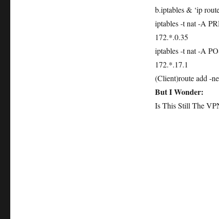
b.iptables & ‘ip route
iptables -t nat -A 
172.*.0.35
iptables -t nat -A
172.*.17.1
(Client)route add -n
But I Wonder:
Is This Still The V