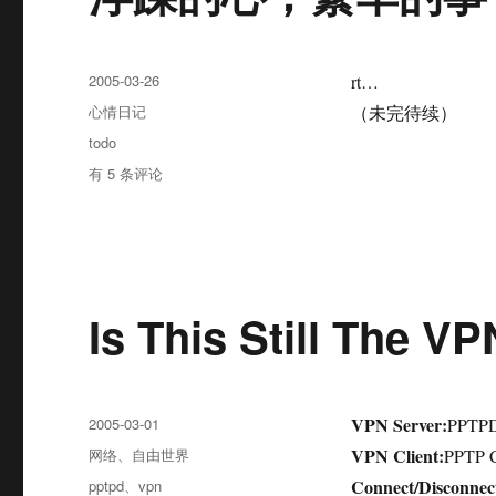
发
2005-03-26
rt…
布
分
心情日记
（未完待续）
于
类
标
todo
签
浮
有 5 条评论
躁
的
心，
繁
华
的
Is This Still The V
事
发
VPN Server:
2005-03-01
PPTPD
布
分
VPN Client:
网络
、
自由世界
PPTP C
于
类
标
Connect/Disconne
pptpd
、
vpn