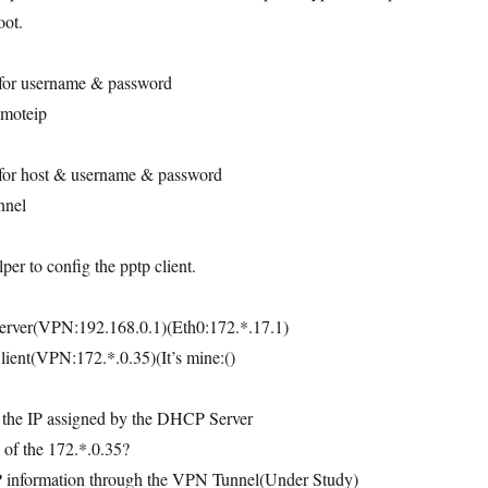
oot.
t for username & password
emoteip
t for host & username & password
unnel
er to config the pptp client.
erver(VPN:192.168.0.1)(Eth0:172.*.17.1)
ient(VPN:172.*.0.35)(It’s mine:()
:
 the IP assigned by the DHCP Server
of the 172.*.0.35?
 information through the VPN Tunnel(Under Study)