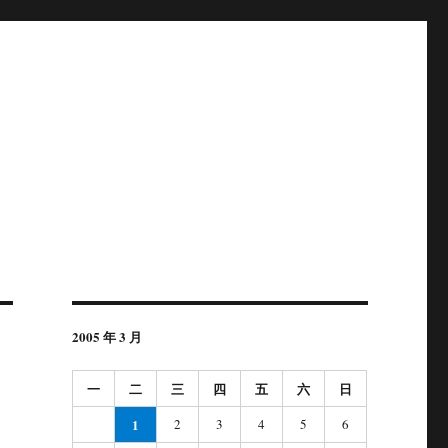
2005 年 3 月
一
二
三
四
五
六
日
1
2
3
4
5
6