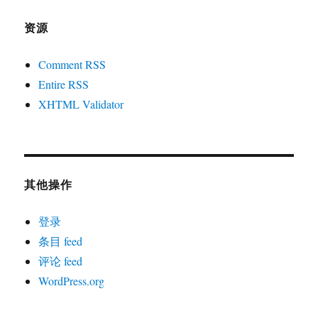
资源
Comment RSS
Entire RSS
XHTML Validator
其他操作
登录
条目 feed
评论 feed
WordPress.org