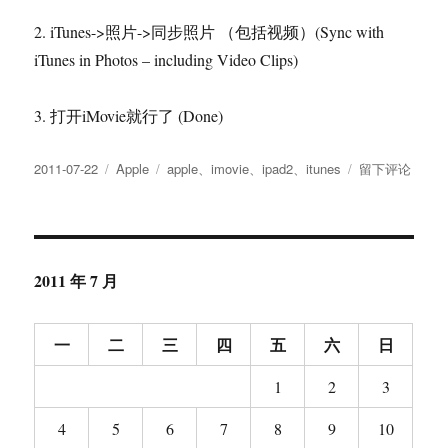
2. iTunes->照片->同步照片 （包括视频）(Sync with
iTunes in Photos – including Video Clips)
3. 打开iMovie就行了 (Done)
发
分
标
于
2011-07-22
Apple
apple
、
imovie
、
ipad2
、
itunes
留下评论
布
类
签
Import
于
Flip
Ultra
Videos
to
2011 年 7 月
iMovie
on
iPad2
一
二
三
四
五
六
日
1
2
3
4
5
6
7
8
9
10