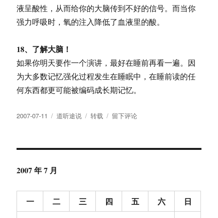
液呈酸性，从而给你的大脑传到不好的信号。而当你
强力呼吸时，氧的注入降低了血液里的酸。
18、了解大脑！
如果你明天要作一个演讲，最好在睡前再看一遍。因
为大多数记忆强化过程发生在睡眠中，在睡前读的任
何东西都更可能被编码成长期记忆。
发
分
标
于
2007-07-11
道听途说
转载
留下评论
布
类
签
人
于
人
都
应
该
2007 年 7 月
知
道
的
一
二
三
四
五
六
日
身
体