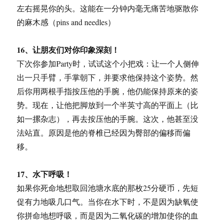
左右摇晃你的头。这能在一分钟内毫无痛苦地驱散你
的麻木感（pins and needles）
16、让朋友们对你印象深刻！
下次你参加Party时，试试这个小把戏：让一个人侧伸
出一只手臂，手掌朝下，并要求他保持这个姿势。然
后你用两根手指按压他的手腕，他仍能保持原来的姿
势。现在，让他把脚放到一个半英寸高的平面上（比
如一摞杂志），再去按压他的手腕。这次，他甚至没
法站直。原因是他的脊椎已经因为臀部的偏移而偏
移。
17、水下呼吸！
如果你死命地想取回池塘水底的那枚25分硬币，先短
促有力地吸几口气。当你在水下时，不是因为缺氧使
你拼命地想呼吸，而是因为二氧化碳的增加使你的血