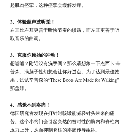
起肌肉痉挛，这种痉挛会缓解发痒。
2、体验超声波听觉！
右耳比左耳更善于听快节奏的谈话，而左耳更善于听
取音乐的曲调。
3、克服你原始的冲动！
想嘘嘘？附近没有洗手间？那么请想象一下杰西卡·辛
普森。满脑子性幻想会让你好过点。为了达到最佳效
果，试试辛普森的“These Boots Are Made for Walking”
那盘碟。
4、感觉不到疼痛！
德国研究者发现在打针时咳嗽能减轻针头带来的痛
苦。这个小窍门会引起突然的暂时性的胸内和脊柱内
压力上升，从而抑制脊柱的疼痛传导组织。