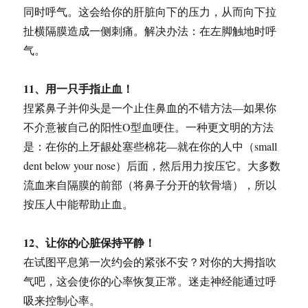
同时呼气。这会给你的肝脏向下的压力，从而向下拉
扯横隔膜造成一侧刺痛。解决办法：在左脚触地时呼
气。
11、用一只手指止血！
捏紧鼻子并仰头是一个止住鼻血的不错方法—如果你
不介意被自己的阳性O型血哽住。一种更文明的方法
是：在你的上牙龈处塞些棉花—就在你的人中（small
dent below your nose）后面，然后用力按压它。大多数
流血来自隔膜的前部（将鼻子分开的软骨墙），所以
按压人中能帮助止血。
12、让你的心脏保持平静！
在试图平息第一次约会的紧张不安？对你的大拇指吹
气吧，这会使你的心率恢复正常。迷走神经能通过呼
吸来控制心率。