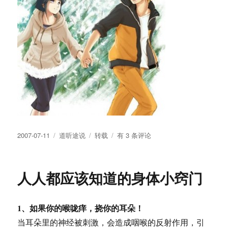
发
分
标
鸣
2007-07-11
道听途说
转载
有 3 条评论
布
类
签
人
于
的
幸
人人都应该知道的身体小窍门
福
生
活
1、如果你的喉咙痒，挠你的耳朵！
当耳朵里的神经被刺激，会造成咽喉的反射作用，引