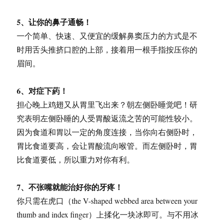
5、让你的鼻子通畅！
一个简单、快速、又便宜的缓解鼻窦压力的方式是不
时用舌头推挤口腔的上部，接着用一根手指按压你的
眉间。
6、对症下葯！
担心晚上鸡翅又从胃里飞出来？朝左侧卧睡觉吧！研
究表明左侧卧睡的人受胃酸返流之苦的可能性较小。
因为食道和胃以一定的角度连接，当你向右侧卧时，
胃比食道要高，会让胃酸流向喉管。而左侧卧时，胃
比食道要低，所以重力对你有利。
7、不张嘴就能治好你的牙疼！
你只需在虎口（the V-shaped webbed area between your
thumb and index finger）上揉化一块冰即可。与不用冰