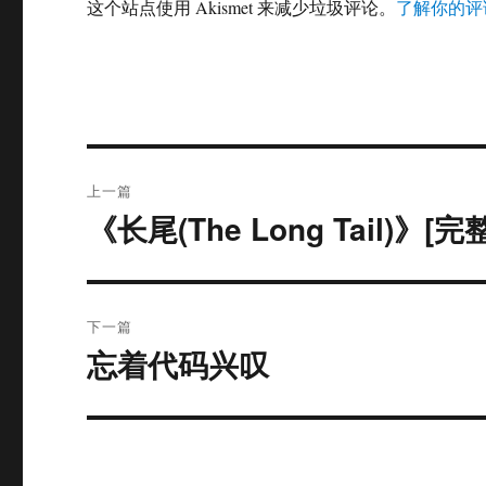
这个站点使用 Akismet 来减少垃圾评论。
了解你的评
文
上一篇
章
《长尾(The Long Tail)》[
上
篇
导
文
航
章：
下一篇
忘着代码兴叹
下
篇
文
章：