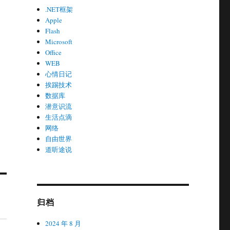
.NET框架
Apple
Flash
Microsoft
Office
WEB
心情日记
挨踢技术
数据库
潜意识流
生活点滴
网络
自由世界
道听途说
归档
2024 年 8 月