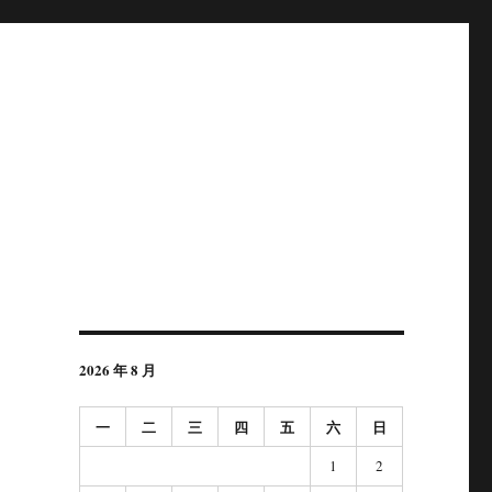
2026 年 8 月
一
二
三
四
五
六
日
1
2