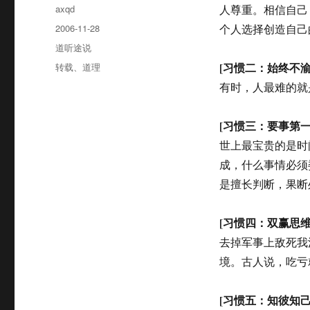
作
axqd
人尊重。相信自己
者
发
2006-11-28
个人选择创造自己
布
分
道听途说
于
类
标
[习惯二：始终不渝
转载
、
道理
签
有时，人最难的就
[习惯三：要事第一
世上最宝贵的是时
成，什么事情必须
是擅长判断，果断
[习惯四：双赢思维
去掉军事上敌死我
境。古人说，吃亏
[习惯五：知彼知己