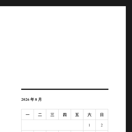
2026 年 8 月
一
二
三
四
五
六
日
1
2