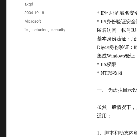
作
axqd
者
发
2004-10-18
* IP地址的域名
布
分
Microsoft
* IIS身份验证
于
类
标
iis
、
netunion
、
security
匿名访问：帐号IUS
签
基本身份验证：服
Digest身份验证
集成Windows
* IIS权限
* NTFS权限
一、 为虚拟目录设
虽然一般情况下，
适用；
1、脚本和动态内