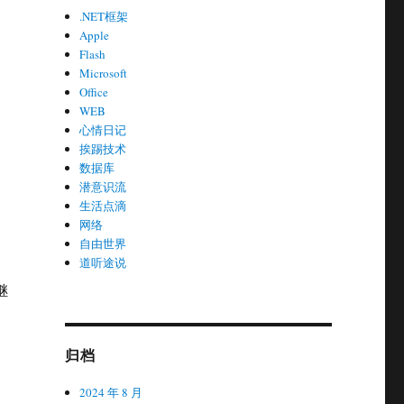
.NET框架
Apple
Flash
Microsoft
Office
WEB
心情日记
挨踢技术
数据库
潜意识流
生活点滴
网络
自由世界
道听途说
继
。
归档
2024 年 8 月