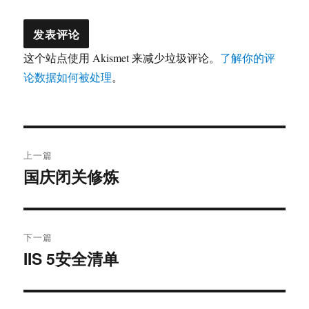
这个站点使用 Akismet 来减少垃圾评论。
了解你的评
论数据如何被处理
。
文
上一篇
章
国庆闭关修炼
上
篇
导
文
航
章：
下一篇
IIS 5安全清单
下
篇
文