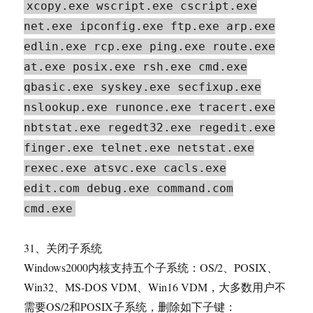
xcopy.exe wscript.exe cscript.exe
net.exe ipconfig.exe ftp.exe arp.exe
edlin.exe rcp.exe ping.exe route.exe
at.exe posix.exe rsh.exe cmd.exe
qbasic.exe syskey.exe secfixup.exe
nslookup.exe runonce.exe tracert.exe
nbtstat.exe regedt32.exe regedit.exe
finger.exe telnet.exe netstat.exe
rexec.exe atsvc.exe cacls.exe
edit.com debug.exe command.com
cmd.exe
31、关闭子系统
Windows2000内核支持五个子系统：OS/2、POSIX、
Win32、MS-DOS VDM、Win16 VDM，大多数用户不
需要OS/2和POSIX子系统，删除如下子键：