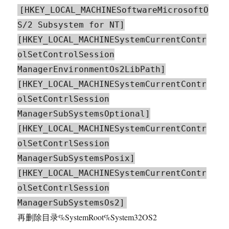
[HKEY_LOCAL_MACHINESoftwareMicrosoftO
S/2 Subsystem for NT]
[HKEY_LOCAL_MACHINESystemCurrentContr
olSetControlSession
ManagerEnvironmentOs2LibPath]
[HKEY_LOCAL_MACHINESystemCurrentContr
olSetContrlSession
ManagerSubSystemsOptional]
[HKEY_LOCAL_MACHINESystemCurrentContr
olSetContrlSession
ManagerSubSystemsPosix]
[HKEY_LOCAL_MACHINESystemCurrentContr
olSetContrlSession
ManagerSubSystemsOs2]
再删除目录%SystemRoot%System32OS2