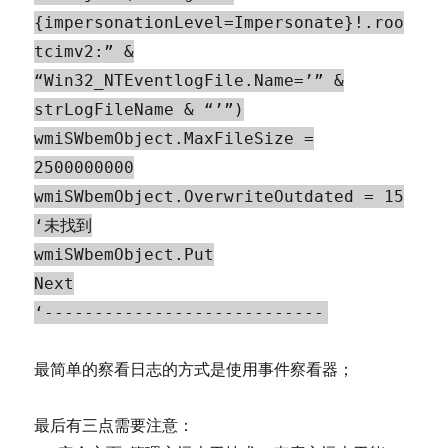
{impersonationLevel=Impersonate}!.roo
tcimv2:” &
“Win32_NTEventlogFile.Name=’” &
strLogFileName & “’”)
wmiSWbemObject.MaxFileSize =
2500000000
wmiSWbemObject.OverwriteOutdated = 15
‘未找到
wmiSWbemObject.Put
Next
‘----------------------------
最简单的察看日志的方式是使用事件察看器；
最后有三点需要注意：