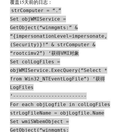
覆盖15天前的日志：
strComputer = “.”
Set objWMIService =
GetObject(“winmgmts:” &
“{impersonationLevel=impersonate,
(Security)}!” & strComputer &
“rootcimv2”) ‘获得VMI对象
Set colLogFiles =
objWMIService.ExecQuery(“Select *
from Win32_NTEventLogFile”) ‘获得
LogFiles
‘-------------------------
For each objLogfile in colLogFiles
strLogFileName = objLogfile.Name
Set wmiSWbemObject =
GetObject(“winmgmts: