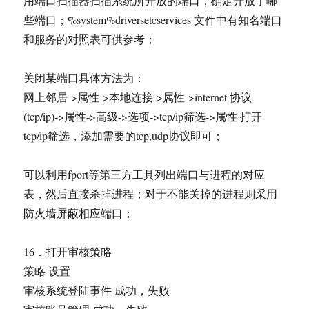
用端口扫描器扫描系统所开放的端口，确定开放了哪
些端口；%system%driversetcservices 文件中有知名端口
和服务的对照表可供参考；
关闭某端口具体方法为：
网上邻居->属性->本地连接->属性->internet 协议
(tcp/ip)->属性->高级->选项->tcp/ip筛选->属性 打开
tcp/ip筛选，添加需要的tcp,udp协议即可；
可以利用fport等第三方工具列出端口与进程的对应
表，然后直接杀掉进程；对于不能关掉的进程则采用
防火墙屏蔽相应端口；
16．打开审核策略
策略 设置
审核系统登陆事件 成功，失败