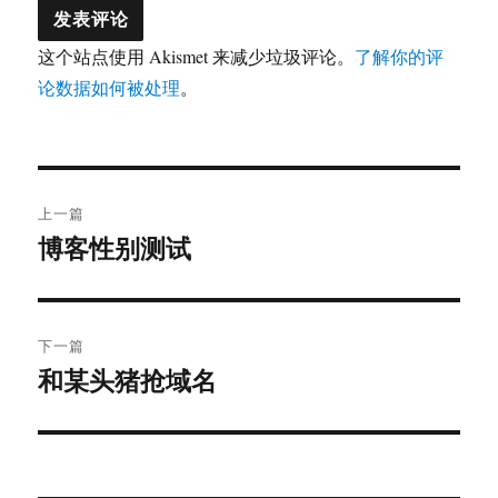
这个站点使用 Akismet 来减少垃圾评论。
了解你的评
论数据如何被处理
。
文
上一篇
章
博客性别测试
上
篇
导
文
航
章：
下一篇
和某头猪抢域名
下
篇
文
章：