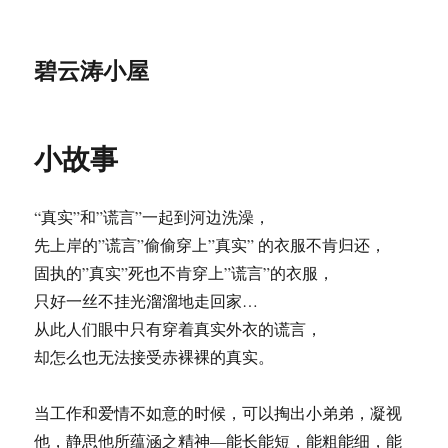
碧云涛小屋
小故事
“真实”和”谎言”一起到河边洗澡，
先上岸的”谎言”偷偷穿上”真实” 的衣服不肯归还，
固执的”真实”死也不肯穿上”谎言”的衣服，
只好一丝不挂光溜溜地走回家…
从此人们眼中只有穿着真实外衣的谎言，
却怎么也无法接受赤裸裸的真实。
当工作和爱情不如意的时候，可以掏出小弟弟，凝视
他，静思他所蕴涵之精神—能长能短，能粗能细，能