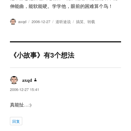
伸能曲，能软能硬。学学他，眼前的困难算个鸟！
作
发
分
标
axqd
2006-12-27
道听途说
搞笑
、
转载
者
布
类
签
于
《小故事》有3个想法
axqd
说
道：
2006-12-27 15:41
真能扯…:)
回复