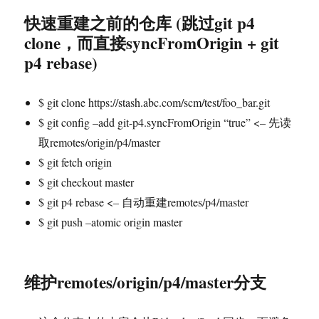
快速重建之前的仓库 (跳过git p4
clone，而直接syncFromOrigin + git
p4 rebase)
$ git clone https://stash.abc.com/scm/test/foo_bar.git
$ git config –add git-p4.syncFromOrigin “true” <– 先读
取remotes/origin/p4/master
$ git fetch origin
$ git checkout master
$ git p4 rebase <– 自动重建remotes/p4/master
$ git push –atomic origin master
维护remotes/origin/p4/master分支