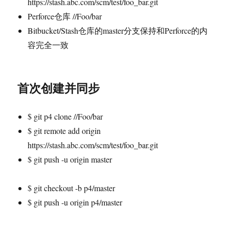
https://stash.abc.com/scm/test/foo_bar.git
Perforce仓库 //Foo/bar
Bitbucket/Stash仓库的master分支保持和Perforce的内
容完全一致
首次创建并同步
$ git p4 clone //Foo/bar
$ git remote add origin
https://stash.abc.com/scm/test/foo_bar.git
$ git push -u origin master
$ git checkout -b p4/master
$ git push -u origin p4/master