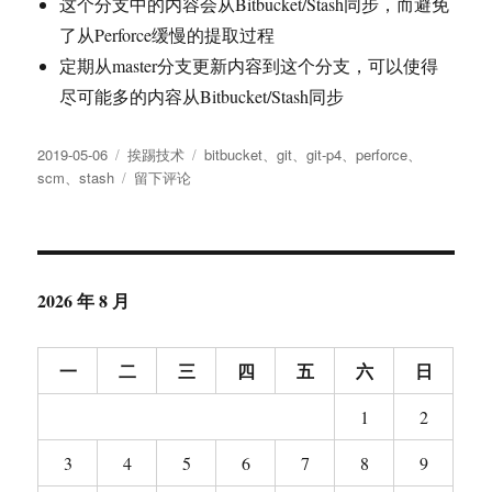
这个分支中的内容会从Bitbucket/Stash同步，而避免
了从Perforce缓慢的提取过程
定期从master分支更新内容到这个分支，可以使得
尽可能多的内容从Bitbucket/Stash同步
发
分
标
2019-05-06
挨踢技术
bitbucket
、
git
、
git-p4
、
perforce
、
布
类
于
签
scm
、
stash
留下评论
于
快
速
重
建
git
2026 年 8 月
p4
clone
过
一
二
三
四
五
六
日
的
仓
1
2
库
3
4
5
6
7
8
9