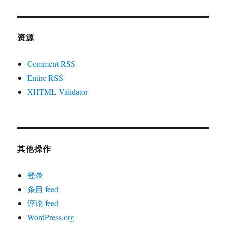
资源
Comment RSS
Entire RSS
XHTML Validator
其他操作
登录
条目 feed
评论 feed
WordPress.org