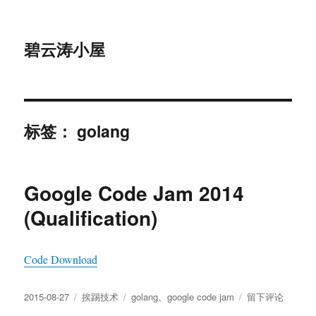
碧云涛小屋
标签：
golang
Google Code Jam 2014
(Qualification)
Code Download
发
分
标
于
2015-08-27
挨踢技术
golang
、
google code jam
留下评论
布
类
签
Google