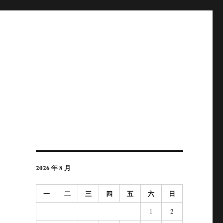
2026 年 8 月
一
二
三
四
五
六
日
1
2