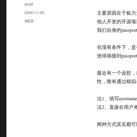
作
axqd
者
发
2005-11-09
主要原因在于栋力
布
分
WEB
他人开发的开源项
于
类
我们自身的pass
在现有条件下，是否
使得插接到pass
最近有一个设想，就
性，唯有通过模拟
法1、填写username
法2、直接在用户本机
两种方式其实都可