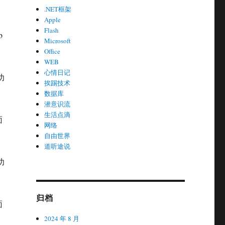
.NET框架
Apple
Flash
b
Microsoft
Office
WEB
心情日记
功
挨踢技术
数据库
潜意识流
生活点滴
面
网络
自由世界
道听途说
功
归档
面
2024 年 8 月