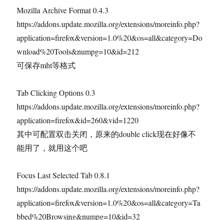
Mozilla Archive Format 0.4.3
https://addons.update.mozilla.org/extensions/moreinfo.php?
application=firefox&version=1.0%20&os=all&category=Do
wnload%20Tools&numpg=10&id=212
可保存mht等格式
Tab Clicking Options 0.3
https://addons.update.mozilla.org/extensions/moreinfo.php?
application=firefox&id=260&vid=1220
其中可配置双击关闭，原来的double click现在好像不
能用了，就用这个吧
Focus Last Selected Tab 0.8.1
https://addons.update.mozilla.org/extensions/moreinfo.php?
application=firefox&version=1.0%20&os=all&category=Ta
bbed%20Browsing&numpg=10&id=32