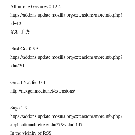
All-in-one Gestures 0.12.4
https://addons.update.mozilla.org/extensions/moreinfo.php?
id=12
鼠标手势
FlashGot 0.5.5
https://addons.update.mozilla.org/extensions/moreinfo.php?
id=220
Gmail Notifier 0.4
http://nexgenmedia.net/extensions/
Sage 1.3
https://addons.update.mozilla.org/extensions/moreinfo.php?
application=firefox&id=77&vid=1147
In the vicinity of RSS