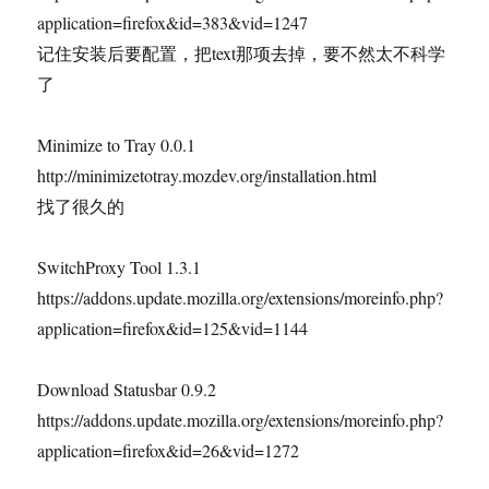
application=firefox&id=383&vid=1247
记住安装后要配置，把text那项去掉，要不然太不科学
了
Minimize to Tray 0.0.1
http://minimizetotray.mozdev.org/installation.html
找了很久的
SwitchProxy Tool 1.3.1
https://addons.update.mozilla.org/extensions/moreinfo.php?
application=firefox&id=125&vid=1144
Download Statusbar 0.9.2
https://addons.update.mozilla.org/extensions/moreinfo.php?
application=firefox&id=26&vid=1272