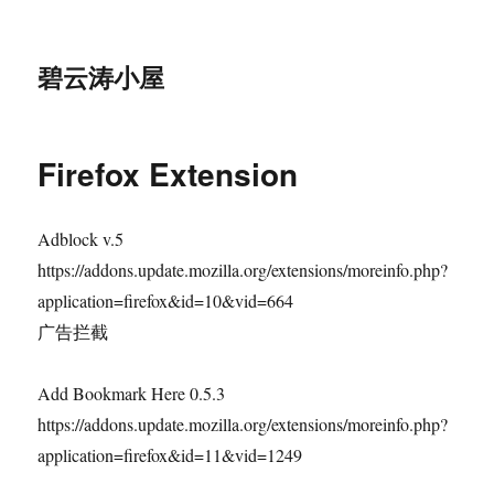
碧云涛小屋
Firefox Extension
Adblock v.5
https://addons.update.mozilla.org/extensions/moreinfo.php?
application=firefox&id=10&vid=664
广告拦截
Add Bookmark Here 0.5.3
https://addons.update.mozilla.org/extensions/moreinfo.php?
application=firefox&id=11&vid=1249