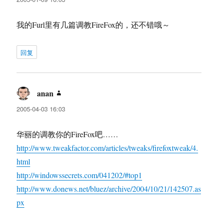
我的Furl里有几篇调教FireFox的，还不错哦～
回复
anan
说
道：
2005-04-03 16:03
华丽的调教你的FireFox吧……
http://www.tweakfactor.com/articles/tweaks/firefoxtweak/4.
html
http://windowssecrets.com/041202/#top1
http://www.donews.net/bluez/archive/2004/10/21/142507.as
px