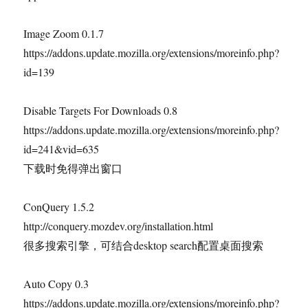
Image Zoom 0.1.7
https://addons.update.mozilla.org/extensions/moreinfo.php?
id=139
Disable Targets For Downloads 0.8
https://addons.update.mozilla.org/extensions/moreinfo.php?
id=241&vid=635
下载时免得弹出窗口
ConQuery 1.5.2
http://conquery.mozdev.org/installation.html
很多搜索引擎，可结合desktop search配置桌面搜索
Auto Copy 0.3
https://addons.update.mozilla.org/extensions/moreinfo.php?