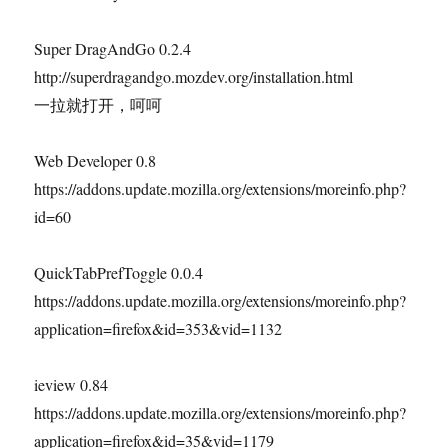
Super DragAndGo 0.2.4
http://superdragandgo.mozdev.org/installation.html
一拉就打开，呵呵
Web Developer 0.8
https://addons.update.mozilla.org/extensions/moreinfo.php?
id=60
QuickTabPrefToggle 0.0.4
https://addons.update.mozilla.org/extensions/moreinfo.php?
application=firefox&id=353&vid=1132
ieview 0.84
https://addons.update.mozilla.org/extensions/moreinfo.php?
application=firefox&id=35&vid=1179