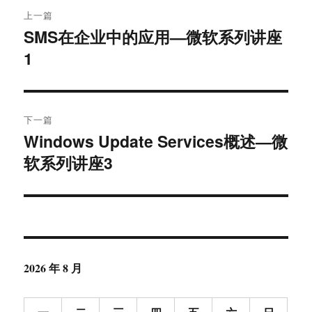
文
上一篇
章
SMS在企业中的应用—微软系列讲座
上
1
篇
导
文
航
章：
下一篇
Windows Update Services概述—微
下
软系列讲座3
篇
文
章：
2026 年 8 月