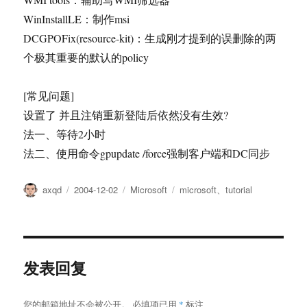
WinInstallLE：制作msi
DCGPOFix(resource-kit)：生成刚才提到的误删除的两
个极其重要的默认的policy
[常见问题]
设置了 并且注销重新登陆后依然没有生效?
法一、等待2小时
法二、使用命令gpupdate /force强制客户端和DC同步
作
发
分
标
axqd
2004-12-02
Microsoft
microsoft
、
tutorial
者
布
类
签
于
发表回复
您的邮箱地址不会被公开。
必填项已用
*
标注