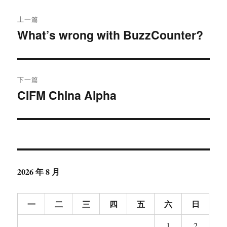
文
上一篇
章
What’s wrong with BuzzCounter?
上
篇
导
文
航
章：
下一篇
CIFM China Alpha
下
篇
文
章：
2026 年 8 月
一
二
三
四
五
六
日
1
2