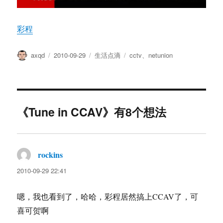
彩程
作
发
分
标
axqd
2010-09-29
生活点滴
cctv
、
netunion
者
布
类
签
于
《Tune in CCAV》有8个想法
rockins
说
道：
2010-09-29 22:41
嗯，我也看到了，哈哈，彩程居然搞上CCAV了，可
喜可贺啊