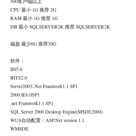
500客户端以上
CPU 最小 1G 推荐 2G
RAM 最小 1G 推荐 1G
DB 最小 SQLSERVER2K 推荐 SQLSERVER2K
磁盘 最少6G 推荐30G
软件：
IIS5.0
BITS2.0
Server2003:.Net Framwork1.1 SP1
2000:IE6.0SP1
.net Framwork1.1 SP1
SQL Server 2000 Desktop Engine(MSDE2000)
WUS自动配置：ASP.Net version 1.1
WMSDE