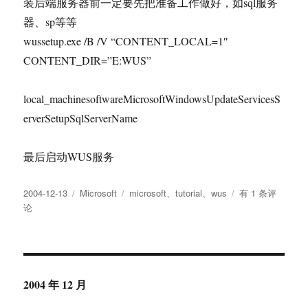
装后端服务器前一定要先把准备工作做好，如sql服务
器、sp等等
wussetup.exe /B /V “CONTENT_LOCAL=1″
CONTENT_DIR=”E:WUS”
local_machinesoftwareMicrosoftWindowsUpdateServicesS
erverSetupSqlServerName
最后启动WUS服务
发
分
标
Windows
2004-12-13
Microsoft
microsoft
、
tutorial
、
wus
有 1 条评
布
类
签
Update
论
于
Services
概
述
—
微
2004 年 12 月
软
系